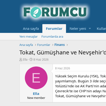
Ana sayfa
Forumlar
Neler yeni
Kullan
Yeni mesajlar
Forumlarda ara
Ana sayfa
Forumlar
Finans
Tokat, Gümüşhane ve Nevşehir'de
K
B
Ella
8 Haz 2026
o
a
n
ş
8 Haz 2026
b
l
E
Yüksek Seçim Kurulu (YSK), Tok
u
a
y
n
yayımlamıştı. Bugün 3 ilde seç
u
g
Yolüstü'nde ise AK Parti'nin ad
b
ı
Çevrecik'te ise CHP'nin adayı 
Ella
a
ç
Tokat, Gümüşhane ve Nevşehir'd
ş
t
New member
l
a