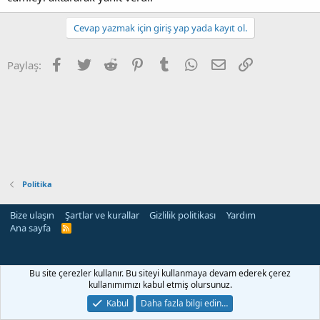
Cevap yazmak için giriş yap yada kayıt ol.
Facebook
Twitter
Reddit
Pinterest
Tumblr
WhatsApp
E-posta
Link
Paylaş:
Politika
Bize ulaşın
Şartlar ve kurallar
Gizlilik politikası
Yardım
Ana sayfa
R
S
S
Bu site çerezler kullanır. Bu siteyi kullanmaya devam ederek çerez
kullanımımızı kabul etmiş olursunuz.
Kabul
Daha fazla bilgi edin…