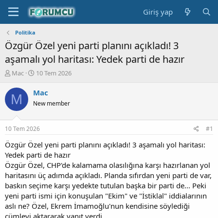
Giriş yap
Politika
Özgür Özel yeni parti planını açıkladı! 3
aşamalı yol haritası: Yedek parti de hazır
K
B
Mac
10 Tem 2026
o
a
n
ş
Mac
M
b
l
New member
u
a
y
n
u
g
10 Tem 2026
#1
b
ı
a
ç
Özgür Özel yeni parti planını açıkladı! 3 aşamalı yol haritası:
ş
t
Yedek parti de hazır
l
a
Özgür Özel, CHP'de kalamama olasılığına karşı hazırlanan yol
a
r
haritasını üç adımda açıkladı. Planda sıfırdan yeni parti de var,
t
i
baskın seçime karşı yedekte tutulan başka bir parti de... Peki
a
h
yeni parti ismi için konuşulan "Ekim" ve "İstiklal" iddialarının
n
i
aslı ne? Özel, Ekrem İmamoğlu'nun kendisine söylediği
cümleyi aktararak yanıt verdi.