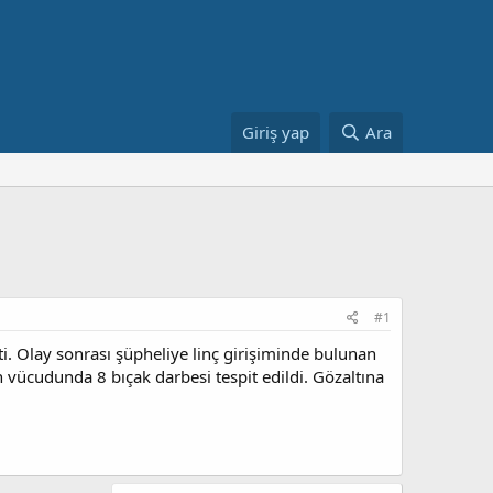
Giriş yap
Ara
#1
ti. Olay sonrası şüpheliye linç girişiminde bulunan
ın vücudunda 8 bıçak darbesi tespit edildi. Gözaltına