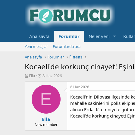
Ana sayfa
Forumlar
Neler yeni
Kullan
Yeni mesajlar
Forumlarda ara
Ana sayfa
Forumlar
Finans
Kocaeli'de korkunç cinayet! Eşini
K
B
Ella
8 Haz 2026
o
a
n
ş
8 Haz 2026
b
l
E
Kocaeli'nin Dilovası ilçesinde 
u
a
y
n
mahalle sakinlerini polis ekiple
u
g
alınan Erdal K. emniyete götürül
b
ı
Kocaeli'de korkunç cinayet! Eşin
Ella
a
ç
ş
t
New member
l
a