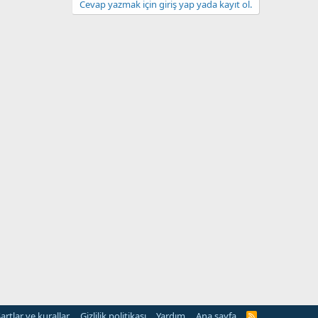
Cevap yazmak için giriş yap yada kayıt ol.
artlar ve kurallar
Gizlilik politikası
Yardım
Ana sayfa
R