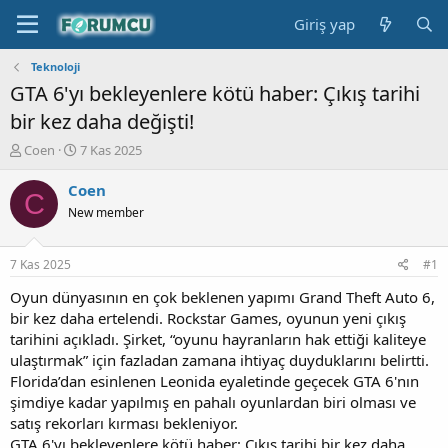
Giriş yap
Teknoloji
GTA 6'yı bekleyenlere kötü haber: Çıkış tarihi
bir kez daha değişti!
K
B
Coen
7 Kas 2025
o
a
n
ş
Coen
C
b
l
New member
u
a
y
n
u
g
7 Kas 2025
#1
b
ı
a
ç
Oyun dünyasının en çok beklenen yapımı Grand Theft Auto 6,
ş
t
bir kez daha ertelendi. Rockstar Games, oyunun yeni çıkış
l
a
tarihini açıkladı. Şirket, “oyunu hayranların hak ettiği kaliteye
a
r
ulaştırmak” için fazladan zamana ihtiyaç duyduklarını belirtti.
t
i
Florida’dan esinlenen Leonida eyaletinde geçecek GTA 6'nın
a
h
şimdiye kadar yapılmış en pahalı oyunlardan biri olması ve
n
i
satış rekorları kırması bekleniyor.
GTA 6'yı bekleyenlere kötü haber: Çıkış tarihi bir kez daha