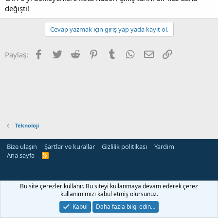
değişti!
Cevap yazmak için giriş yap yada kayıt ol.
Facebook
Twitter
Reddit
Pinterest
Tumblr
WhatsApp
E-posta
Link
Paylaş:
Teknoloji
Bize ulaşın
Şartlar ve kurallar
Gizlilik politikası
Yardım
Ana sayfa
R
S
S
Bu site çerezler kullanır. Bu siteyi kullanmaya devam ederek çerez
kullanımımızı kabul etmiş olursunuz.
Kabul
Daha fazla bilgi edin…