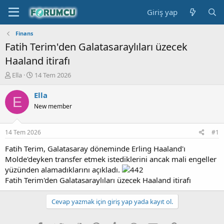
Giriş yap
Finans
Fatih Terim'den Galatasaraylıları üzecek
Haaland itirafı
K
B
Ella
14 Tem 2026
o
a
n
ş
Ella
E
b
l
New member
u
a
y
n
u
g
14 Tem 2026
#1
b
ı
a
ç
Fatih Terim, Galatasaray döneminde Erling Haaland'ı
ş
t
Molde'deyken transfer etmek istediklerini ancak mali engeller
l
a
yüzünden alamadıklarını açıkladı.
a
r
Fatih Terim'den Galatasaraylıları üzecek Haaland itirafı
t
i
a
h
n
i
Cevap yazmak için giriş yap yada kayıt ol.