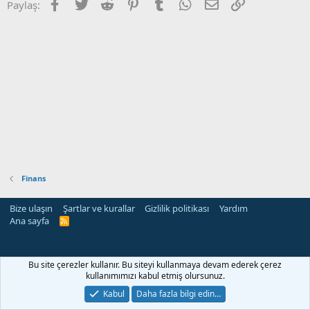
Facebook
Twitter
Reddit
Pinterest
Tumblr
WhatsApp
E-posta
Link
Paylaş:
Finans
Bize ulaşın
Şartlar ve kurallar
Gizlilik politikası
Yardım
Ana sayfa
R
S
S
Bu site çerezler kullanır. Bu siteyi kullanmaya devam ederek çerez
kullanımımızı kabul etmiş olursunuz.
Kabul
Daha fazla bilgi edin…