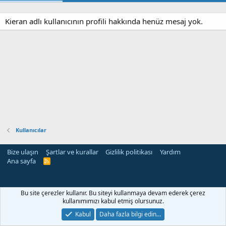
Kieran adlı kullanıcının profili hakkında henüz mesaj yok.
Kullanıcılar
Bize ulaşın
Şartlar ve kurallar
Gizlilik politikası
Yardım
Ana sayfa
R
S
S
rehber siteleri
Bu site çerezler kullanır. Bu siteyi kullanmaya devam ederek çerez
kullanımımızı kabul etmiş olursunuz.
Kabul
Daha fazla bilgi edin…