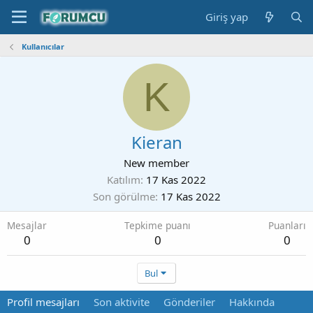
Giriş yap
Kullanıcılar
K
Kieran
New member
Katılım
17 Kas 2022
Son görülme
17 Kas 2022
Mesajlar
Tepkime puanı
Puanları
0
0
0
Bul
Profil mesajları
Son aktivite
Gönderiler
Hakkında