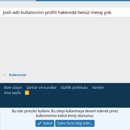
Josh adlı kullanıcının profili hakkında henüz mesaj yok.
Kullanıcılar
Bize ulaşın
Şartlar ve kurallar
Gizlilik politikası
Yardım
Ana sayfa
R
S
S
rehber siteleri
Bu site çerezler kullanır. Bu siteyi kullanmaya devam ederek çerez
kullanımımızı kabul etmiş olursunuz.
Kabul
Daha fazla bilgi edin…