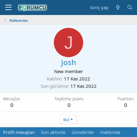
Giriş yap
Kullanıcılar
J
Josh
New member
Katılım
17 Kas 2022
Son görülme
17 Kas 2022
Mesajlar
Tepkime puanı
Puanları
0
0
0
Bul
Profil mesajları
Son aktivite
Gönderiler
Hakkında