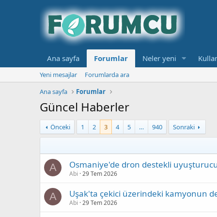
Ana sayfa
Forumlar
Neler yeni
Kullan
Yeni mesajlar
Forumlarda ara
Ana sayfa
Forumlar
Güncel Haberler
Önceki
1
2
3
4
5
…
940
Sonraki
Osmaniye'de dron destekli uyuşturuc
A
Abi
29 Tem 2026
Uşak'ta çekici üzerindeki kamyonun de
A
Abi
29 Tem 2026