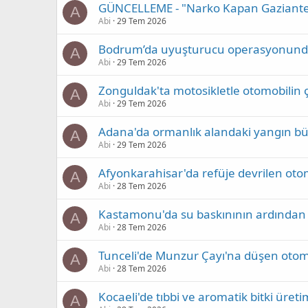
GÜNCELLEME - "Narko Kapan Gaziantep
A
Abi
29 Tem 2026
Bodrum’da uyuşturucu operasyonunda g
A
Abi
29 Tem 2026
Zonguldak'ta motosikletle otomobilin ça
A
Abi
29 Tem 2026
Adana'da ormanlık alandaki yangın büy
A
Abi
29 Tem 2026
Afyonkarahisar'da refüje devrilen otom
A
Abi
28 Tem 2026
Kastamonu'da su baskınının ardından e
A
Abi
28 Tem 2026
Tunceli'de Munzur Çayı'na düşen otom
A
Abi
28 Tem 2026
Kocaeli'de tıbbi ve aromatik bitki üret
A