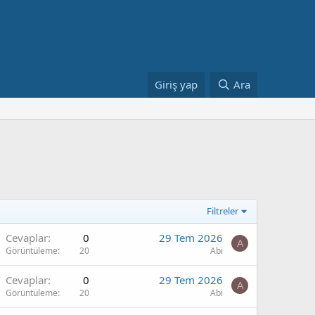
Giriş yap
Ara
Filtreler
Cevaplar
0
29 Tem 2026
A
Görüntüleme
20
Abi
Cevaplar
0
29 Tem 2026
A
Görüntüleme
20
Abi