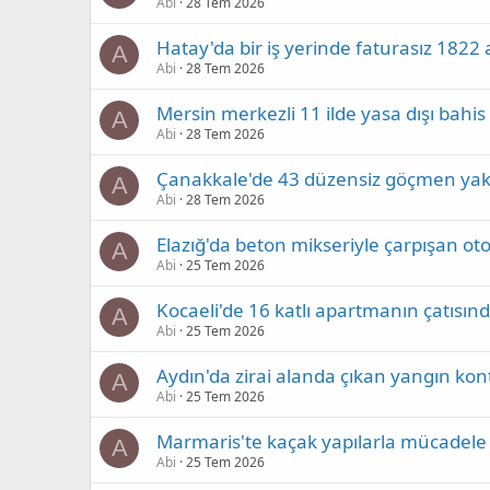
Abi
28 Tem 2026
Hatay'da bir iş yerinde faturasız 1822 ar
A
Abi
28 Tem 2026
Mersin merkezli 11 ilde yasa dışı bahis
A
Abi
28 Tem 2026
Çanakkale'de 43 düzensiz göçmen yak
A
Abi
28 Tem 2026
Elazığ'da beton mikseriyle çarpışan oto
A
Abi
25 Tem 2026
Kocaeli'de 16 katlı apartmanın çatısı
A
Abi
25 Tem 2026
Aydın'da zirai alanda çıkan yangın kontr
A
Abi
25 Tem 2026
Marmaris'te kaçak yapılarla mücadele k
A
Abi
25 Tem 2026