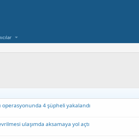
ıcılar
u operasyonunda 4 şüpheli yakalandı
vrilmesi ulaşımda aksamaya yol açtı