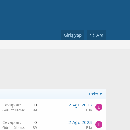
Giriş yap
Ara
Filtreler
Cevaplar
0
2 Ağu 2023
E
Görüntüleme
89
Ella
Cevaplar
0
2 Ağu 2023
E
Görüntüleme
89
Ella