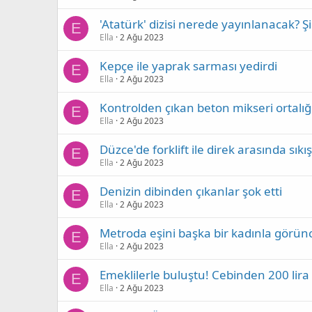
'Atatürk' dizisi nerede yayınlanacak? Ş
E
Ella
2 Ağu 2023
Kepçe ile yaprak sarması yedirdi
E
Ella
2 Ağu 2023
Kontrolden çıkan beton mikseri ortalığı
E
Ella
2 Ağu 2023
Düzce'de forklift ile direk arasında sıkı
E
Ella
2 Ağu 2023
Denizin dibinden çıkanlar şok etti
E
Ella
2 Ağu 2023
Metroda eşini başka bir kadınla görünce
E
Ella
2 Ağu 2023
Emeklilerle buluştu! Cebinden 200 lira 
E
Ella
2 Ağu 2023