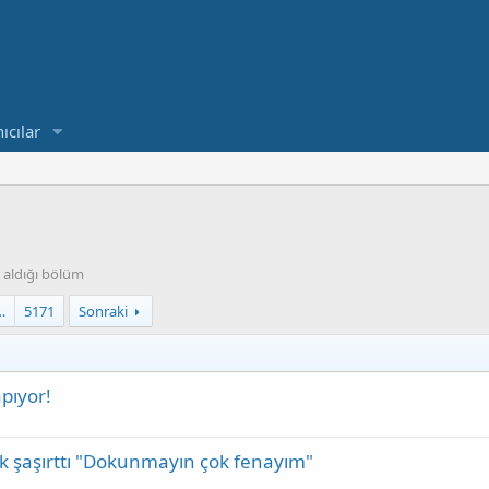
ıcılar
 aldığı bölüm
…
5171
Sonraki
pıyor!
ok şaşırttı "Dokunmayın çok fenayım"