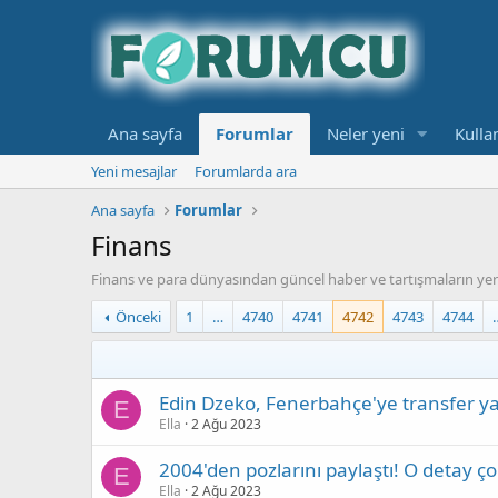
Ana sayfa
Forumlar
Neler yeni
Kullan
Yeni mesajlar
Forumlarda ara
Ana sayfa
Forumlar
Finans
Finans ve para dünyasından güncel haber ve tartışmaların yer
Önceki
1
…
4740
4741
4742
4743
4744
Edin Dzeko, Fenerbahçe'ye transfer ya
E
Ella
2 Ağu 2023
2004'den pozlarını paylaştı! O detay ç
E
Ella
2 Ağu 2023