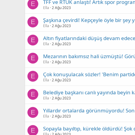
TFF ve RTÜK anlaştı! Artık spor program
E
Ella
2 Ağu 2023
Şaşkına çevirdi! Kepçeyle öyle bir şey y
E
Ella
2 Ağu 2023
Altın fiyatlarındaki düşüş devam edec
E
Ella
2 Ağu 2023
Mezarının bakımsız hali üzmüştü! Gör
E
Ella
2 Ağu 2023
Çok konuşulacak sözler! 'Benim partid
E
Ella
2 Ağu 2023
Belediye başkanı canlı yayında beyin 
E
Ella
2 Ağu 2023
Yıllardır ortalarda görünmüyordu! Son 
E
Ella
2 Ağu 2023
Sopayla bayıltıp, kürekle öldürdü! Şok
E
Ella
2 Ağu 2023