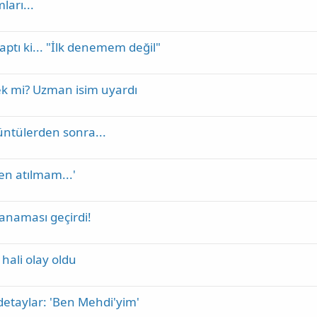
ları...
aptı ki... "İlk denemem değil"
ek mi? Uzman isim uyardı
üntülerden sonra...
en atılmam...'
kanaması geçirdi!
hali olay oldu
 detaylar: 'Ben Mehdi'yim'