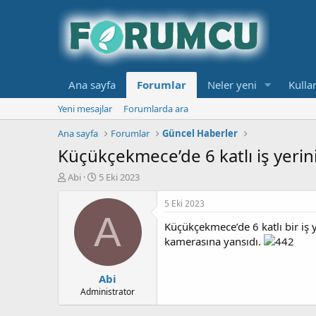
Ana sayfa
Forumlar
Neler yeni
Kullan
Yeni mesajlar
Forumlarda ara
Ana sayfa
Forumlar
Güncel Haberler
Küçükçekmece’de 6 katlı iş yerin
K
B
Abi
5 Eki 2023
o
a
n
ş
5 Eki 2023
b
l
A
Küçükçekmece’de 6 katlı bir iş y
u
a
y
n
kamerasına yansıdı.
u
g
b
ı
Abi
a
ç
ş
t
Administrator
l
a