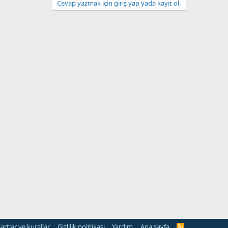
Cevap yazmak için giriş yap yada kayıt ol.
artlar ve kurallar
Gizlilik politikası
Yardım
Ana sayfa
R