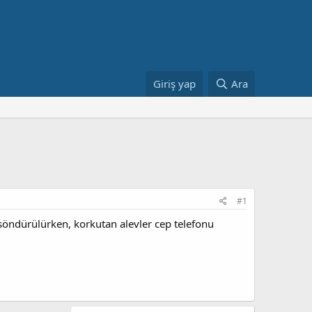
Giriş yap
Ara
#1
n söndürülürken, korkutan alevler cep telefonu