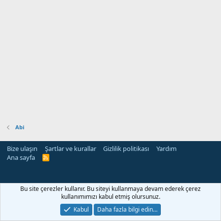
Abi
Bize ulaşın
Şartlar ve kurallar
Gizlilik politikası
Yardım
Ana sayfa
R
S
S
Bu site çerezler kullanır. Bu siteyi kullanmaya devam ederek çerez
kullanımımızı kabul etmiş olursunuz.
Kabul
Daha fazla bilgi edin…